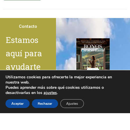
Contacto
Estamos
aquí para
ayudarte
Utilizamos cookies para ofrecerte la mejor experiencia en
nuestra web.
Nombre
Puedes aprender más sobre qué cookies utilizamos o
desactivarlas en los
ajustes
.
¿Necesita ayuda?
Aceptar
Rechazar
Ajustes
Nº personas
Teléfono